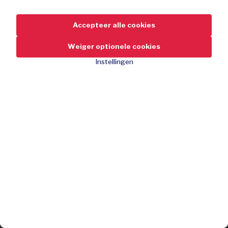
Accepteer alle cookies
Weiger optionele cookies
Instellingen
149,-
-57%
Korting
349,-
adviesprijs
Dweil- én zuigfunctie
Zeer krachtige zuigkracht: 5000 Pa
Slimme LiDAR-navigatie
Bestel nu
Tot 190 min autonomie
Compatibel met app, Alexa & Google