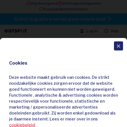
Uitgebreid getest
30d terugbetaalgarantie
Toegankelijke klantendienst
Schrijf je gratis in en mis geen enkele deal!
Log in
Help
Alle deals
Cookies
Slimme 2-in-1 robotstofzuiger met
dweilfunctie
Deze website maakt gebruik van cookies. De strikt
4,20 / 5
63 beoordelingen
noodzakelijke cookies zorgen ervoor dat de website
:
:
10
10
59
goed functioneert en kunnen niet worden geweigerd.
Al
198
keer gekocht
Functionele , analytische & advertising cookies worden
respectievelijk voor functionele, statistische en
marketing / gepersonaliseerde advertenties
doeleinden gebruikt. Zij worden enkel gedownload als
je daarmee instemt. Lees er meer over in ons
cookiebeleid
.