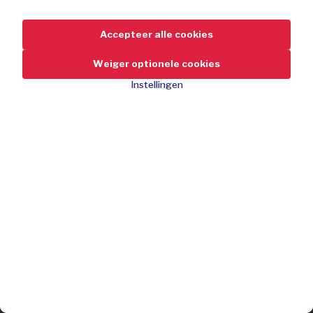
Accepteer alle cookies
Weiger optionele cookies
Instellingen
Automatisch horloge
439,-
-76%
Korting
1.799,-
adviesprijs
Swiss made
Automatisch: laadt zichzelf op
Zwitserse precisie en vakmanschap
Uitverkocht
Luxueuze, stijlvolle uitstraling
Deal gemist?
Krasbestendig saffierglas
Schrijf je gratis in en mis geen enkele deal!
Volledig roestvrij staal