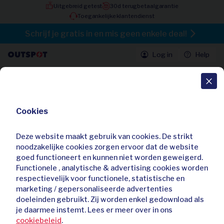
Uitgebreid getest
30d terugbetaalgarantie
Toegankelijke klantendienst
Schrijf je gratis in en mis geen enkele deal!
Log in
Help
Alle deals
Cookies
Zwitsers automatisch horloge met
tijdloze klasse van Christophe
Duchamp
Deze website maakt gebruik van cookies. De strikt
noodzakelijke cookies zorgen ervoor dat de website
goed functioneert en kunnen niet worden geweigerd.
Functionele , analytische & advertising cookies worden
respectievelijk voor functionele, statistische en
marketing / gepersonaliseerde advertenties
doeleinden gebruikt. Zij worden enkel gedownload als
je daarmee instemt. Lees er meer over in ons
cookiebeleid
.