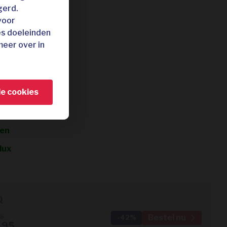
ooi weer
gerd.
voor
voer
es doeleinden
kool
meer over in
atsen
ster
le cookies
gschaal
 grillmatten
gen
lux
Optioneel: 2 grillmatten
Q
Bestel nu
95
-42%
,95