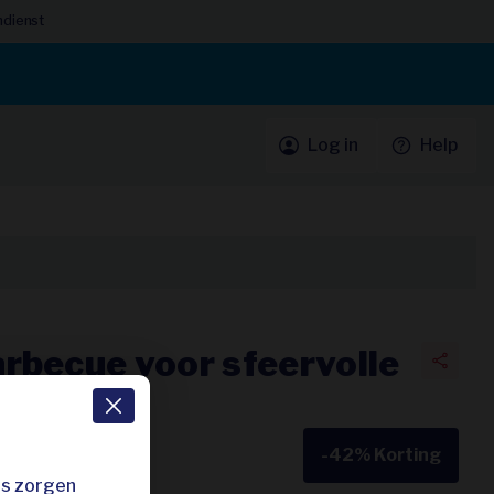
ndienst
Log in
Help
rbecue voor sfeervolle
-42%
Korting
rijs
es zorgen