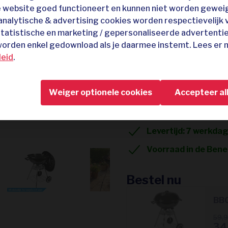
Heerlijk grillen bij m
e website goed functioneert en kunnen niet worden gewei
 analytische & advertising cookies worden respectievelijk 
Regelbare luchttoe
statistische en marketing / gepersonaliseerde advertenti
Geschikt voor houts
 worden enkel gedownload als je daarmee instemt. Lees er 
leid
.
Eenvoudig te verpla
Verchroomd grillroo
Weiger optionele cookies
Accepteer al
Praktische asopvan
Optioneel: set van 2
Levertijd: 7 werkda
Voorraad in de Bene
Bestel nu
Makkelijk te verplaatsen
44 cm diameter
BB
59,
34