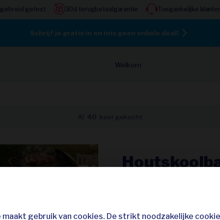
tgebreid getest
30d terugbetaalgarantie
Toegankelijke klante
Schrijf je gratis in en mis geen enkele deal!
Welkom
Al
40
keer gekocht
Houtskoolba
zomerdagen
34,95
59,95
adviesp
maakt gebruik van cookies. De strikt noodzakelijke cooki