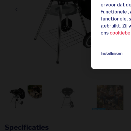
ervoor dat d
Functionele ,
functionele, 
gebruikt. Zij
ons
cookiebe
Instellingen
70 cm hoogte
Specificaties