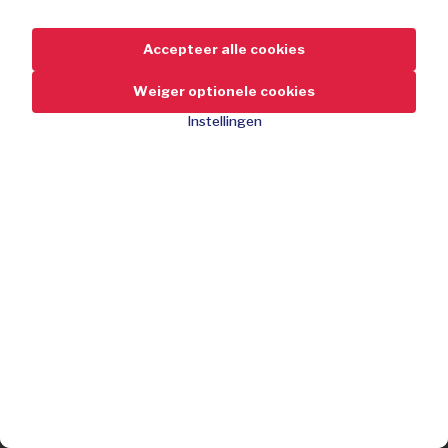
Accepteer alle cookies
Weiger optionele cookies
Instellingen
49,95
-47%
Korting
94,95
adviesprijs
140 Ariel 3-in-1 pods
Voor gekleurde was
Drie acties: maakt schoon, verwijdert vlekken en geeft
glans
Bestel nu
Slechts € 0.37 per wasbeurt
Zeer eenvoudig: leg de pod onderaan de trommel en je was