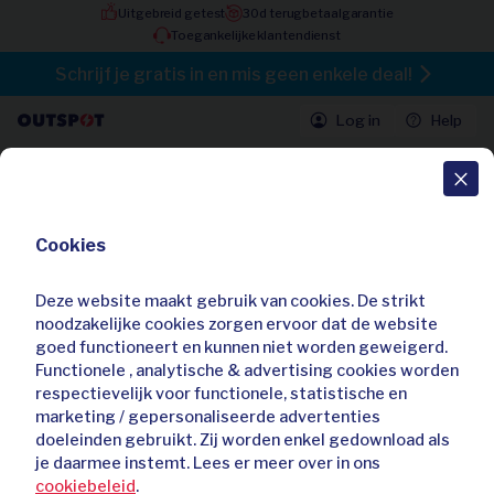
Uitgebreid getest
30d terugbetaalgarantie
Toegankelijke klantendienst
Schrijf je gratis in en mis geen enkele deal!
Log in
Help
Alle deals
Cookies
140 wasbeurten met Ariel 3-in-1
pods
Deze website maakt gebruik van cookies. De strikt
4,80 / 5
103 beoordelingen
noodzakelijke cookies zorgen ervoor dat de website
Al
255
keer gekocht
goed functioneert en kunnen niet worden geweigerd.
Functionele , analytische & advertising cookies worden
respectievelijk voor functionele, statistische en
marketing / gepersonaliseerde advertenties
doeleinden gebruikt. Zij worden enkel gedownload als
je daarmee instemt. Lees er meer over in ons
cookiebeleid
.